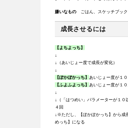
嫌いなもの
ごはん、スケッチブック
成長させるには
【よちよっち】
↓
↓
（あいじょー度で成長が変化）
↓
【ぽかぽかっち】
あいじょー度が１０
【ふよふよっち】
あいじょー度が１０
↓
↓
（「はつめい」パラメーターが１０
４回
↓
※ただし、【ぽかぽかっち】から成
めっち】になる