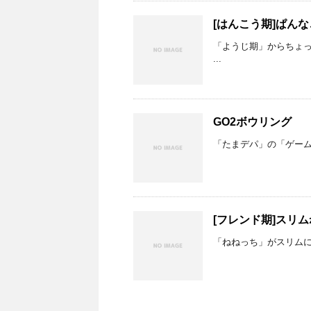
[はんこう期]ぱん
「ようじ期」からちょ
...
GO2ボウリング
「たまデパ」の「ゲーム
[フレンド期]スリ
「ねねっち」がスリム