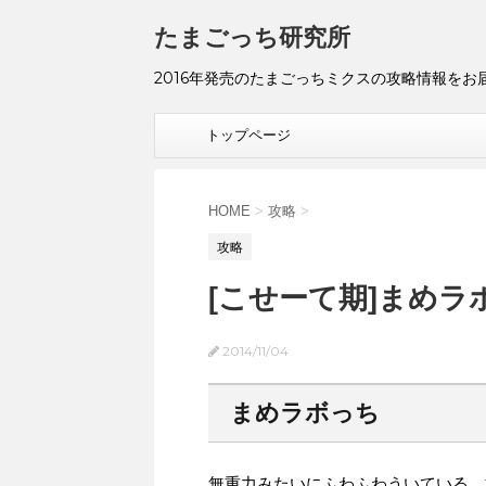
たまごっち研究所
2016年発売のたまごっちミクスの攻略情報をお
トップページ
HOME
>
攻略
>
攻略
[こせーて期]まめラ
2014/11/04
まめラボっち
無重力みたいにふわふわういている、