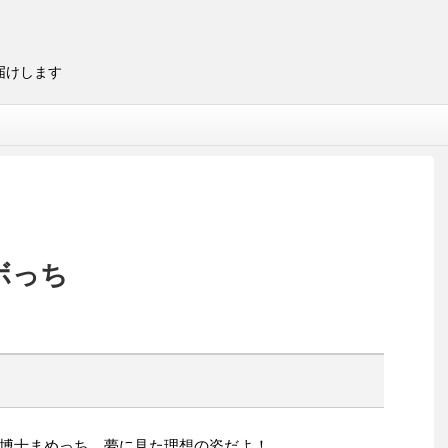
届けします
ボっち
博士まめっち。夢に見た理想の姿だよ！