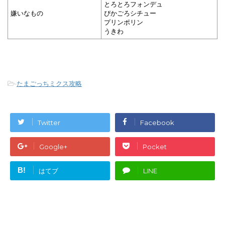
とろとろフォンデュ
嫌いなもの
ぴかごろシチュー
プリンポリン
うきわ
-
たまごっちミクス攻略
Twitter
Facebook
Google+
Pocket
B!
はてブ
LINE