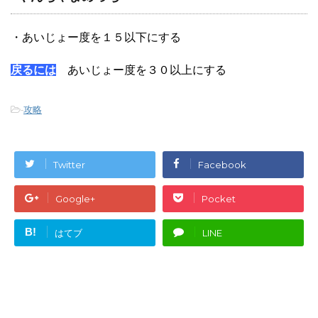
・あいじょー度を１５以下にする
戻るには
あいじょー度を３０以上にする
-
攻略
Twitter
Facebook
Google+
Pocket
B!
はてブ
LINE